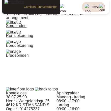
Tjenester
Vi skaper vakre og personlige blomsterarrangementer til
Hvor?
Camillas Blomsterdesign
alle anledninger, nøye tilpasset dine ønsker og behov.
Vi leverer kvalitet og kreativitet i hvert eneste
arrangement.
Sorgbinderi
Romdekorering
Borddekorering
Brudebinderi
Kontakt oss
Åpningstider
38 07 25 90
Mandag - fredag
Henrik Wergelandsgt. 25
08:00 - 17:00
4612 KRISTIANSAND S
Lørdag
Org.nr.: 914275237
09:00 - 16:00