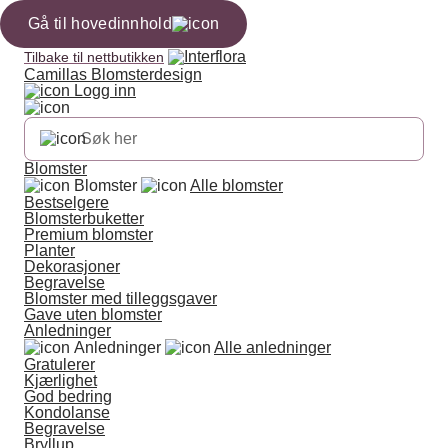
Gå til hovedinnhold
Tilbake til nettbutikken
Camillas Blomsterdesign
Logg inn
Blomster
Blomster
Alle blomster
Bestselgere
Blomsterbuketter
Premium blomster
Planter
Dekorasjoner
Begravelse
Blomster med tilleggsgaver
Gave uten blomster
Anledninger
Anledninger
Alle anledninger
Gratulerer
Kjærlighet
God bedring
Kondolanse
Begravelse
Bryllup