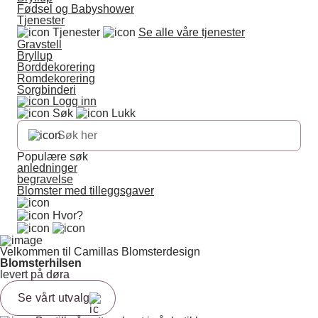
Fødsel og Babyshower
Tjenester
Tjenester
Se alle våre tjenester
Gravstell
Bryllup
Borddekorering
Romdekorering
Sorgbinderi
Logg inn
Søk
Lukk
Populære søk
anledninger
begravelse
Blomster med tilleggsgaver
Hvor?
Velkommen til Camillas Blomsterdesign
Blomsterhilsen
levert på døra
Se vårt utvalg